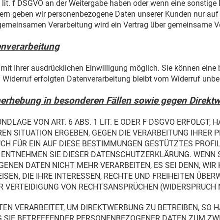
. 1 lit. f DSGVO an der Weitergabe haben oder wenn eine sonstig
itern geben wir personenbezogene Daten unserer Kunden nur auf 
er gemeinsamen Verarbeitung wird ein Vertrag über gemeinsame V
enverarbeitung
t Ihrer ausdrücklichen Einwilligung möglich. Sie können eine ber
 Widerruf erfolgten Datenverarbeitung bleibt vom Widerruf unbe
erhebung in besonderen Fällen sowie gegen Direkt
LAGE VON ART. 6 ABS. 1 LIT. E ODER F DSGVO ERFOLGT, H
EREN SITUATION ERGEBEN, GEGEN DIE VERARBEITUNG IHRE
UCH FÜR EIN AUF DIESE BESTIMMUNGEN GESTÜTZTES PROFIL
, ENTNEHMEN SIE DIESER DATENSCHUTZERKLÄRUNG. WENN 
ENEN DATEN NICHT MEHR VERARBEITEN, ES SEI DENN, WI
SEN, DIE IHRE INTERESSEN, RECHTE UND FREIHEITEN ÜBER
VERTEIDIGUNG VON RECHTSANSPRÜCHEN (WIDERSPRUCH NAC
N VERARBEITET, UM DIREKTWERBUNG ZU BETREIBEN, SO HA
G SIE BETREFFENDER PERSONENBEZOGENER DATEN ZUM Z