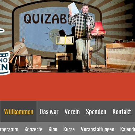
Willkommen
Das war
Verein
Spenden
Kontakt
rogramm
Konzerte
Kino
Kurse
Veranstaltungen
Kalend