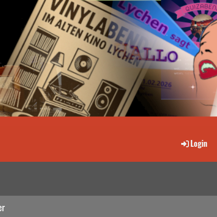
Login
er