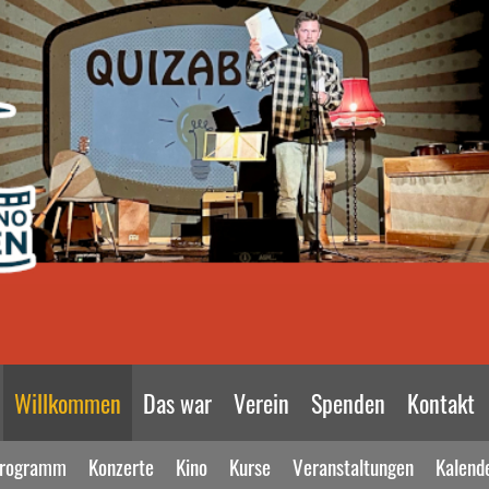
Willkommen
Das war
Verein
Spenden
Kontakt
rogramm
Konzerte
Kino
Kurse
Veranstaltungen
Kalend