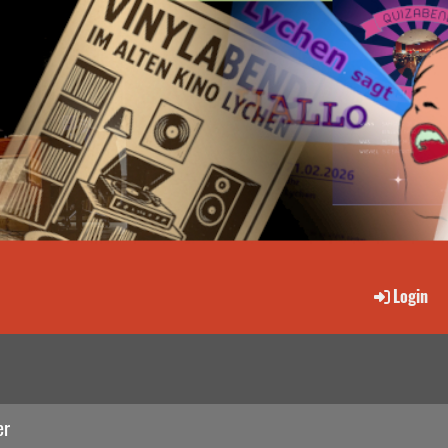
Login
er