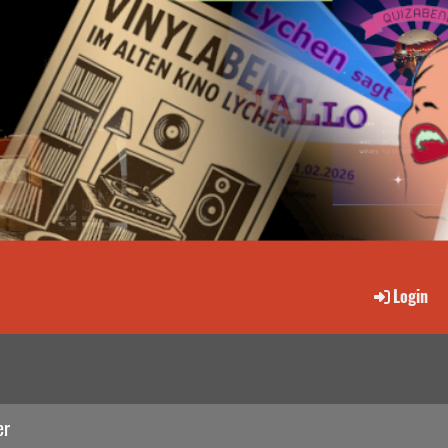
Login
er