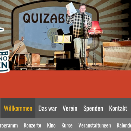
Willkommen
Das war
Verein
Spenden
Kontakt
rogramm
Konzerte
Kino
Kurse
Veranstaltungen
Kalend