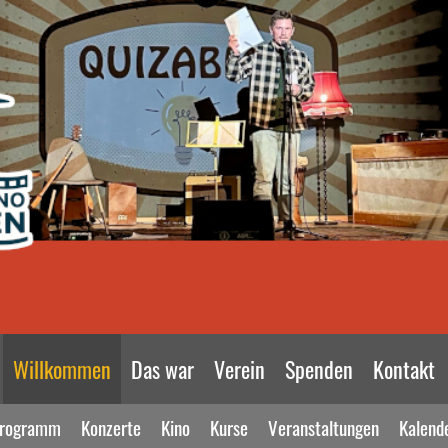
Willkommen
Das war
Verein
Spenden
Kontakt
rogramm
Konzerte
Kino
Kurse
Veranstaltungen
Kalend