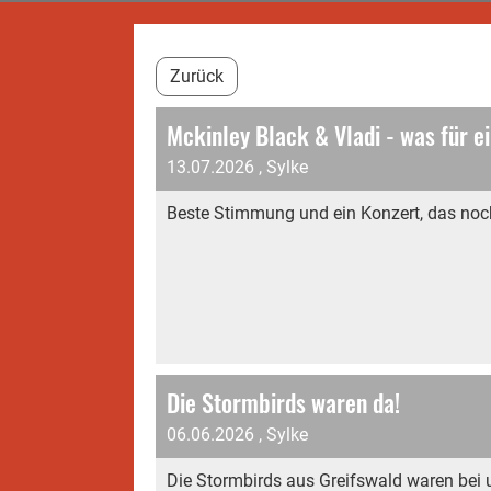
Zurück
Mckinley Black & Vladi - was für ei
13.07.2026
, Sylke
Beste Stimmung und ein Konzert, das noch
Die Stormbirds waren da!
06.06.2026
, Sylke
Die Stormbirds aus Greifswald waren bei 