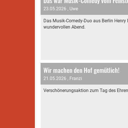
Das war Musik-Comedy vom Feinst
23.05.2026
, Uwe
Das Musik-Comedy-Duo aus Berlin Henry N
wundervollen Abend.
Wir machen den Hof gemütlich!
21.05.2026
, Franzi
Verschönerungsaktion zum Tag des Ehre