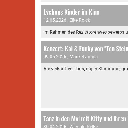
Lychens Kinder im Kino
12.05.2026
, Elke Roick
Im Rahmen des Rezitatorenwettbewerbs uns
Konzert: Kai & Funky von "Ton Stein
09.05.2026
, Mäckel Jonas
Ausverkauftes Haus, super Stimmung, großa
Tanz in den Mai mit Kitty und ihr
30.04.2026
, Wienold Sylke