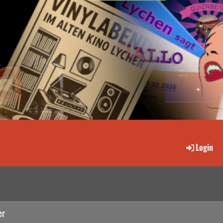
Login
er