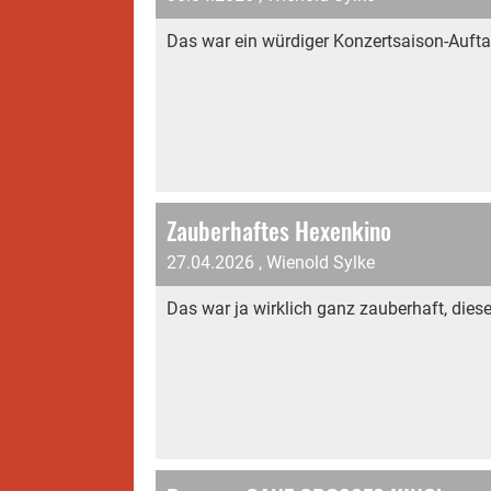
Das war ein würdiger Konzertsaison-Auftak
Zauberhaftes Hexenkino
27.04.2026
, Wienold Sylke
Das war ja wirklich ganz zauberhaft, dies