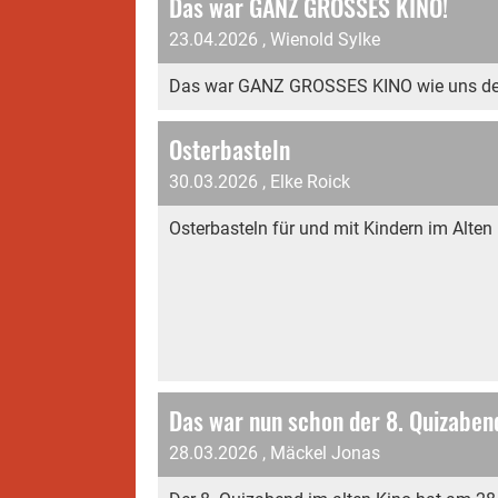
Das war GANZ GROSSES KINO!
23.04.2026
, Wienold Sylke
Das war GANZ GROSSES KINO wie uns der B
Osterbasteln
30.03.2026
, Elke Roick
Osterbasteln für und mit Kindern im Alten
Das war nun schon der 8. Quizaben
28.03.2026
, Mäckel Jonas