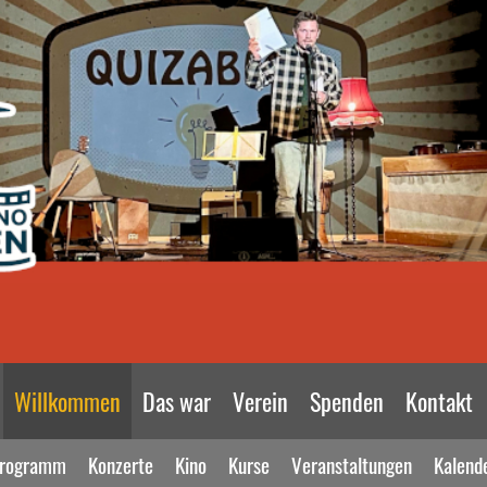
Willkommen
Das war
Verein
Spenden
Kontakt
rogramm
Konzerte
Kino
Kurse
Veranstaltungen
Kalend