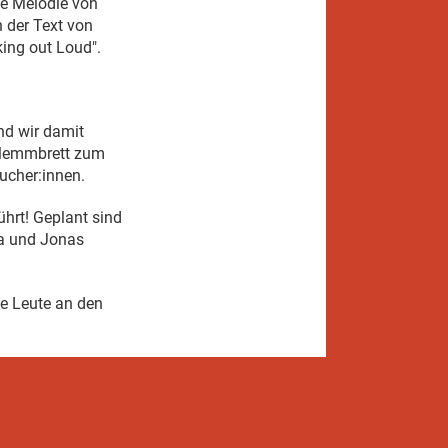
ie Melodie von
 der Text von
ing out Loud".
d wir damit
Klemmbrett zum
ucher:innen.
ührt! Geplant sind
ja und Jonas
e Leute an den