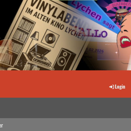
Login
er