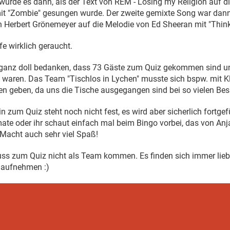
 wurde es dann, als der Text von REM - Losing my Religion auf d
it "Zombie" gesungen wurde. Der zweite gemixte Song war dann
n Herbert Grönemeyer auf die Melodie von Ed Sheeran mit "Think
e wirklich geraucht.
ganz doll bedanken, dass 73 Gäste zum Quiz gekommen sind un
 waren. Das Team "Tischlos in Lychen" musste sich bspw. mit 
en geben, da uns die Tische ausgegangen sind bei so vielen Bes
 zum Quiz steht noch nicht fest, es wird aber sicherlich fortgef
ate oder ihr schaut einfach mal beim Bingo vorbei, das von An
. Macht auch sehr viel Spaß!
ss zum Quiz nicht als Team kommen. Es finden sich immer lieb
 aufnehmen :)