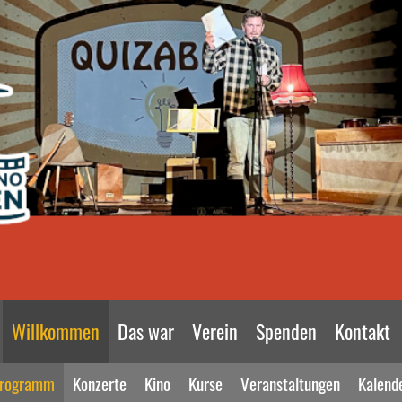
Willkommen
Das war
Verein
Spenden
Kontakt
rogramm
Konzerte
Kino
Kurse
Veranstaltungen
Kalend