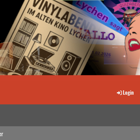
Login
er